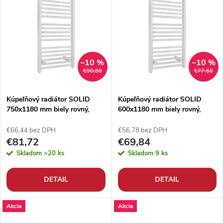
t
t
o
o
v
v
–10 %
–10 %
€90,80
€77,60
Kúpeľňový radiátor SOLID
Kúpeľňový radiátor SOLID
750x1180 mm biely rovný,
600x1180 mm biely rovný,
rebríkový radiátor
rebríkový radiátor
€66,44 bez DPH
€56,78 bez DPH
€81,72
€69,84
Skladom
>20 ks
Skladom
9 ks
DETAIL
DETAIL
Akcia
Akcia