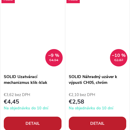
–9 %
–10 %
€4,94
€2,87
SOLID Uzatvárací
SOLID Náhradný uzáver k
mechanizmus klik-klak
výpusti CH05, chróm
výpuste 5/4", mosadz
€3,62 bez DPH
€2,10 bez DPH
€4,45
€2,58
Na objednávku do 10 dní
Na objednávku do 10 dní
DETAIL
DETAIL