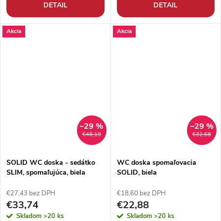
DETAIL
DETAIL
Akcia
Akcia
–29 %
–29 %
€48,19
€32,68
SOLID WC doska - sedátko
WC doska spomaľovacia
SLIM, spomaľujúca, biela
SOLID, biela
€27,43 bez DPH
€18,60 bez DPH
€33,74
€22,88
Skladom
>20 ks
Skladom
>20 ks