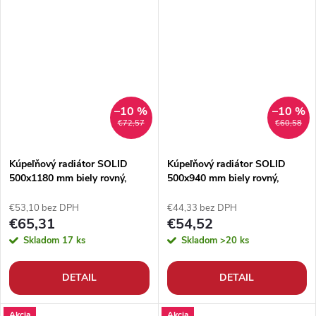
–10 %
–10 %
€72,57
€60,58
Kúpeľňový radiátor SOLID
Kúpeľňový radiátor SOLID
500x1180 mm biely rovný,
500x940 mm biely rovný,
rebríkový radiátor
rebríkový radiátor
€53,10 bez DPH
€44,33 bez DPH
€65,31
€54,52
Skladom
17 ks
Skladom
>20 ks
DETAIL
DETAIL
Akcia
Akcia