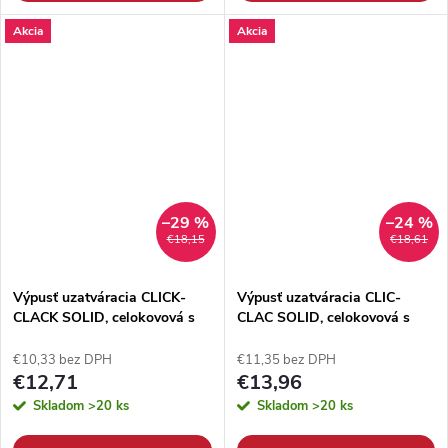
Akcia
Akcia
–29 %
–24 %
€18,15
€18,61
Výpusť uzatváracia CLICK-
Výpusť uzatváracia CLIC-
CLACK SOLID, celokovová s
CLAC SOLID, celokovová s
prepadom, chróm. mosadz, ø
prepadom, nízka, chróm.
5/4", guľatá
mosadz, ø 5/4"
€10,33 bez DPH
€11,35 bez DPH
€12,71
€13,96
Skladom
>20 ks
Skladom
>20 ks