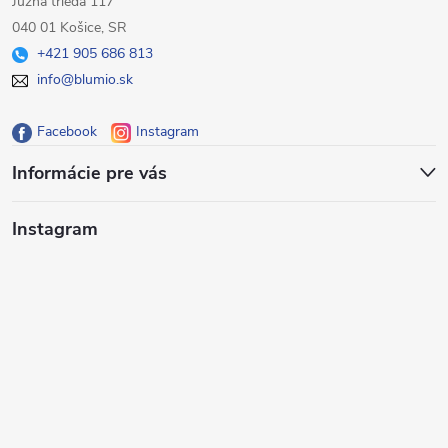
á
e
Južná trieda 117
n
040 01 Košice, SR
p
p
i
+421 905 686 813
e
r
info@blumio.sk
ä
v
Facebook
Instagram
t
k
Informácie pre vás
i
y
Instagram
e
v
ý
p
i
s