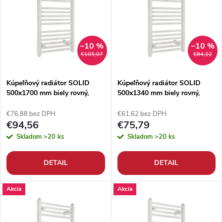
p
n
i
i
s
–10 %
–10 %
€105,07
€84,22
e
p
Kúpeľňový radiátor SOLID
Kúpeľňový radiátor SOLID
p
500x1700 mm biely rovný,
500x1340 mm biely rovný,
r
rebríkový radiátor
rebríkový radiátor
r
€76,88 bez DPH
€61,62 bez DPH
o
€94,56
€75,79
o
Skladom
>20 ks
Skladom
>20 ks
d
d
DETAIL
DETAIL
u
u
Akcia
Akcia
k
k